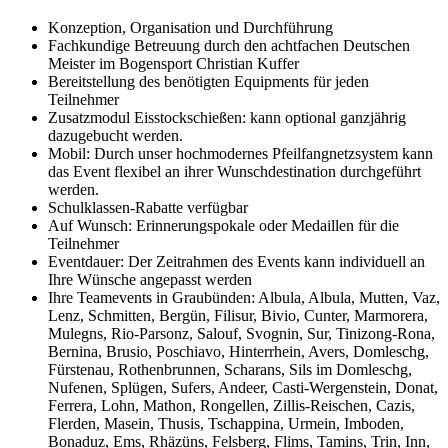
Konzeption, Organisation und Durchführung
Fachkundige Betreuung durch den achtfachen Deutschen
Meister im Bogensport Christian Kuffer
Bereitstellung des benötigten Equipments für jeden
Teilnehmer
Zusatzmodul Eisstockschießen: kann optional ganzjährig
dazugebucht werden.
Mobil: Durch unser hochmodernes Pfeilfangnetzsystem kann
das Event flexibel an ihrer Wunschdestination durchgeführt
werden.
Schulklassen-Rabatte verfügbar
Auf Wunsch: Erinnerungspokale oder Medaillen für die
Teilnehmer
Eventdauer: Der Zeitrahmen des Events kann individuell an
Ihre Wünsche angepasst werden
Ihre Teamevents in Graubünden: Albula, Albula, Mutten, Vaz,
Lenz, Schmitten, Bergün, Filisur, Bivio, Cunter, Marmorera,
Mulegns, Rio-Parsonz, Salouf, Svognin, Sur, Tinizong-Rona,
Bernina, Brusio, Poschiavo, Hinterrhein, Avers, Domleschg,
Fürstenau, Rothenbrunnen, Scharans, Sils im Domleschg,
Nufenen, Splügen, Sufers, Andeer, Casti-Wergenstein, Donat,
Ferrera, Lohn, Mathon, Rongellen, Zillis-Reischen, Cazis,
Flerden, Masein, Thusis, Tschappina, Urmein, Imboden,
Bonaduz, Ems, Rhäzüns, Felsberg, Flims, Tamins, Trin, Inn,