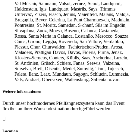
Val Müstair, Samnaun, Valsot, zernez, Scuol, Landquart,
Haldenstein, Igis, Landquart, Mastrils, Says, Trimmis,
Untervaz, Zizers, Fläsch, Jenins, Maienfeld, Malans, Maloja,
Bregaglia, Bever, Celerina, La Punt Charmues-ch, Madulain,
Pontresina, St. Moritz, Samedan, S-chanf, Sils im Engadin,
Silvaplana, Zuoz, Moesa, Buseno, Calanca, Castaneda,
Rossa, Santa Maria in Calanca, Lostanllo, Mesocco, Soazza,
Cama, Grono, Leggia, Roveredo, San Vittore, Verdabbio,
Plessur, Chur, Churwalden, Tschiertschen-Praden, Arosa,
Maladers, Prättigau-Davos, Davos, Fideris, Furna, Jenaz,
Klosters-Serneus, Conters, Küblis, Saas, Ascherina, Luzein,
St. Antönien, Grüsch, Schiers, Fanas, Seewis, Valzeina,
Surselva, Breil, Disentis, Medel, Sumvitg, Trun, Tujetsch,
Falera, Ilanz, Laax, Mundaun, Sagogn, Schluein, Lumnezia,
Vals, Andiast, Obersaxen, Waltensburg, Safiental u.v.m.
Weitere Informationen
Durch unser hochmodernes Pfeilfangnetzsystem kann das Event
flexibel an ihrer Wunschdestination durchgeführt werden.
Location