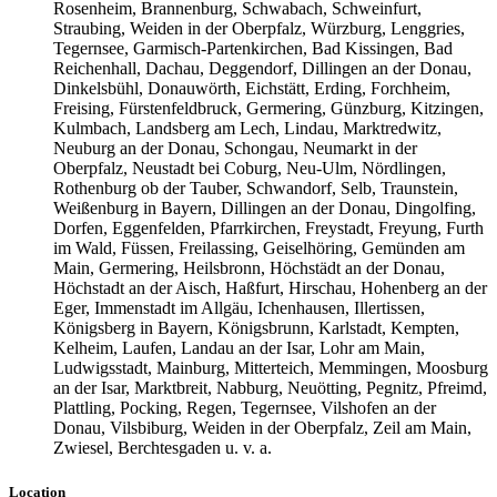
Rosenheim, Brannenburg, Schwabach, Schweinfurt,
Straubing, Weiden in der Oberpfalz, Würzburg, Lenggries,
Tegernsee, Garmisch-Partenkirchen, Bad Kissingen, Bad
Reichenhall, Dachau, Deggendorf, Dillingen an der Donau,
Dinkelsbühl, Donauwörth, Eichstätt, Erding, Forchheim,
Freising, Fürstenfeldbruck, Germering, Günzburg, Kitzingen,
Kulmbach, Landsberg am Lech, Lindau, Marktredwitz,
Neuburg an der Donau, Schongau, Neumarkt in der
Oberpfalz, Neustadt bei Coburg, Neu-Ulm, Nördlingen,
Rothenburg ob der Tauber, Schwandorf, Selb, Traunstein,
Weißenburg in Bayern, Dillingen an der Donau, Dingolfing,
Dorfen, Eggenfelden, Pfarrkirchen, Freystadt, Freyung, Furth
im Wald, Füssen, Freilassing, Geiselhöring, Gemünden am
Main, Germering, Heilsbronn, Höchstädt an der Donau,
Höchstadt an der Aisch, Haßfurt, Hirschau, Hohenberg an der
Eger, Immenstadt im Allgäu, Ichenhausen, Illertissen,
Königsberg in Bayern, Königsbrunn, Karlstadt, Kempten,
Kelheim, Laufen, Landau an der Isar, Lohr am Main,
Ludwigsstadt, Mainburg, Mitterteich, Memmingen, Moosburg
an der Isar, Marktbreit, Nabburg, Neuötting, Pegnitz, Pfreimd,
Plattling, Pocking, Regen, Tegernsee, Vilshofen an der
Donau, Vilsbiburg, Weiden in der Oberpfalz, Zeil am Main,
Zwiesel, Berchtesgaden u. v. a.
Location