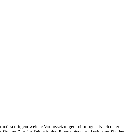
der müssen irgendwelche Voraussetzungen mitbringen. Nach einer
n Sie den Zug der Sehne in den Fingerspitzen und schicken Sie den