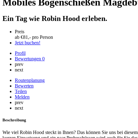
Mobiles Bogenschießen Magdeb
Ein Tag wie Robin Hood erleben.
Preis
ab €
81
,- pro Person
Jetzt buchen!
Profil
Bewertungen
0
prev
next
Routenplanung
Bewerten
Teilen
Melden
prev
next
Beschreibung
Wie viel Robin Hood steckt in Ihnen? Das können Sie uns bei diesem
kurzen Einweisung und ein paar Probeschüssen wird auch für Sie das