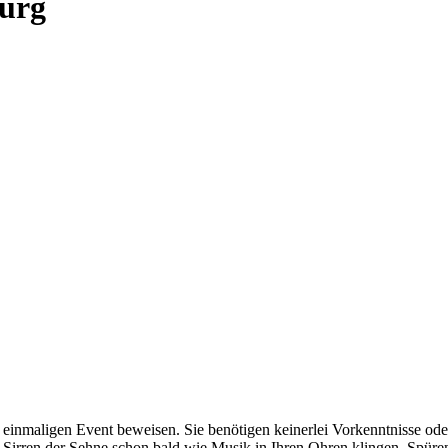
urg
 einmaligen Event beweisen. Sie benötigen keinerlei Vorkenntnisse o
 Sirren der Sehne schon bald wie Musik in Ihren Ohren klingen. Spüre